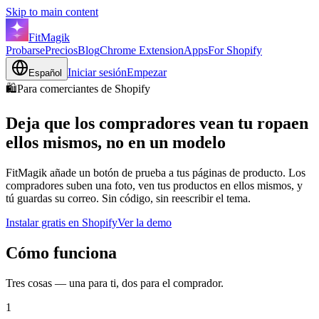
Skip to main content
FitMagik
Probarse
Precios
Blog
Chrome Extension
Apps
For Shopify
Iniciar sesión
Empezar
Español
🛍️
Para comerciantes de Shopify
Deja que los compradores vean tu ropa
en
ellos mismos, no en un modelo
FitMagik añade un botón de prueba a tus páginas de producto. Los
compradores suben una foto, ven tus productos en ellos mismos, y
tú guardas su correo. Sin código, sin reescribir el tema.
Instalar gratis en Shopify
Ver la demo
Cómo funciona
Tres cosas — una para ti, dos para el comprador.
1