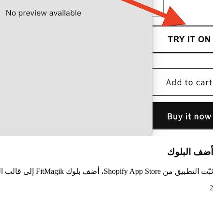
أضف البلوك
ثبّت التطبيق من Shopify App Store، أضف بلوك FitMagik إلى قالب المنتج، واختر لون الزر. هذا كل شيء — بلا كود.
2