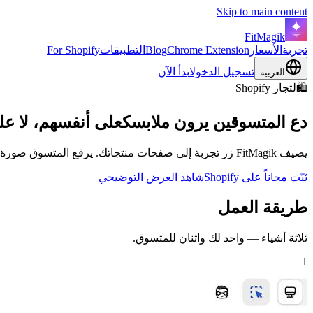
Skip to main content
FitMagik
تجربة
الأسعار
Chrome Extension
Blog
التطبيقات
For Shopify
تسجيل الدخول
ابدأ الآن
العربية
🛍️
لتجار Shopify
دع المتسوقين يرون ملابسك
على أنفسهم، لا 
يضيف FitMagik زر تجربة إلى صفحات منتجاتك. يرفع المتسوق صورة واحدة، يرى منتجاتك على نفسه، وتحتفظ أنت ببريده الإلكتروني أثناء ذلك. بلا كود وبلا إعادة بناء للقالب.
ثبّت مجاناً على Shopify
شاهد العرض التوضيحي
طريقة العمل
ثلاثة أشياء — واحد لك واثنان للمتسوق.
1