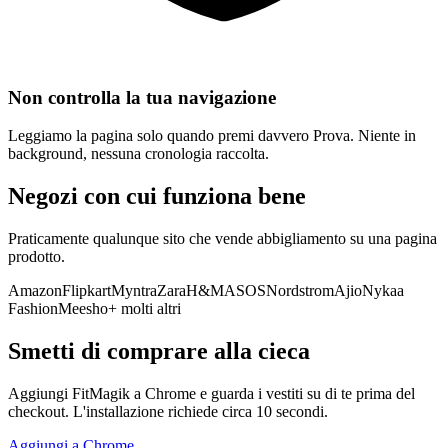
Non controlla la tua navigazione
Leggiamo la pagina solo quando premi davvero Prova. Niente in
background, nessuna cronologia raccolta.
Negozi con cui funziona bene
Praticamente qualunque sito che vende abbigliamento su una pagina
prodotto.
Amazon
Flipkart
Myntra
Zara
H&M
ASOS
Nordstrom
Ajio
Nykaa
Fashion
Meesho
+ molti altri
Smetti di comprare alla cieca
Aggiungi FitMagik a Chrome e guarda i vestiti su di te prima del
checkout. L'installazione richiede circa 10 secondi.
Aggiungi a Chrome