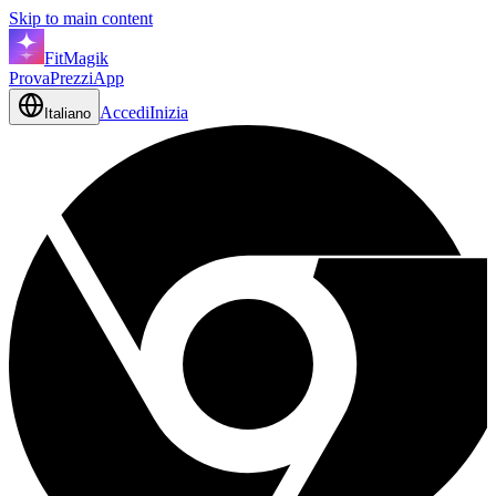
Skip to main content
FitMagik
Prova
Prezzi
App
Accedi
Inizia
Italiano